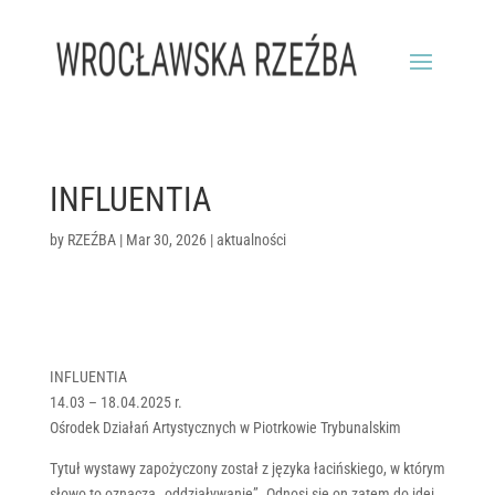
INFLUENTIA
by
RZEŹBA
|
Mar 30, 2026
|
aktualności
INFLUENTIA
14.03 – 18.04.2025 r.
Ośrodek Działań Artystycznych w Piotrkowie Trybunalskim
Tytuł wystawy zapożyczony został z języka łacińskiego, w którym
słowo to oznacza „oddziaływanie”. Odnosi się on zatem do idei,