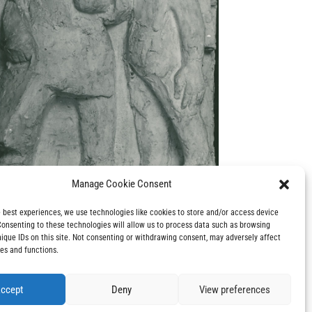
Manage Cookie Consent
e best experiences, we use technologies like cookies to store and/or access device
Consenting to these technologies will allow us to process data such as browsing
nique IDs on this site. Not consenting or withdrawing consent, may adversely affect
oni Mehl
płaskorzeźba
res and functions.
, gips
ccept
Deny
View preferences