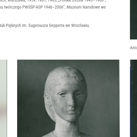
ich, Warszawa, 1959, 1961, 1963; „Polska rzeźba 1945–1960”,
obku twórczego PWSSP-ASP 1946–2006”, Muzeum Narodowe we
ztuk Pięknych im. Eugeniusza Gepperta we Wrocławiu.
Anto