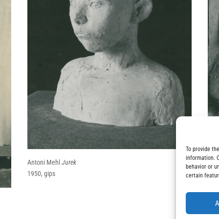
To provide th
information. 
Antoni Mehl
Jurek
behavior or u
Ant
1950, gips
certain featu
1950
A