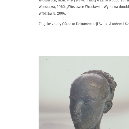
wystawach, m.in. w Wystawie Plastyki Ziem Nadodrzańsk
Warszawa, 1960; „Wieżowce Wrocławia. Wystawa dor
Wrocławiu, 2006.
Zdjęcia: zbiory Ośrodka Dokumentacji Sztuki Akademii S