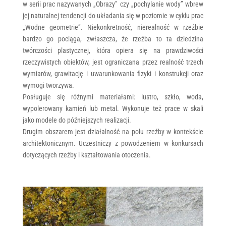
w serii prac nazywanych „Obrazy” czy „pochylanie wody” wbrew
jej naturalnej tendencji do układania się w poziomie w cyklu prac
„Wodne geometrie”. Niekonkretność, nierealność w rzeźbie
bardzo go pociąga, zwłaszcza, że rzeźba to ta dziedzina
twórczości plastycznej, która opiera się na prawdziwości
rzeczywistych obiektów, jest ograniczana przez realność trzech
wymiarów, grawitację i uwarunkowania fizyki i konstrukcji oraz
wymogi tworzywa.
Posługuje się różnymi materiałami: lustro, szkło, woda,
wypolerowany kamień lub metal. Wykonuje też prace w skali
jako modele do późniejszych realizacji.
Drugim obszarem jest działalność na polu rzeźby w kontekście
architektonicznym. Uczestniczy z powodzeniem w konkursach
dotyczących rzeźby i kształtowania otoczenia.