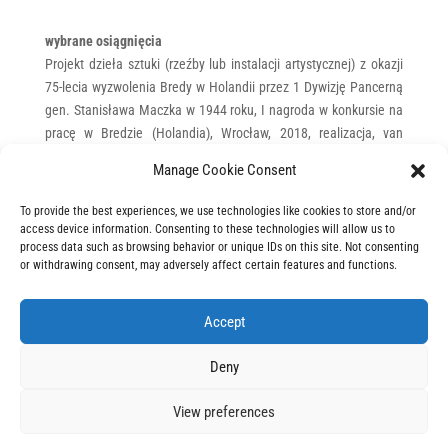
wybrane osiągnięcia
Projekt dzieła sztuki (rzeźby lub instalacji artystycznej) z okazji
75-lecia wyzwolenia Bredy w Holandii przez 1 Dywizję Pancerną
gen. Stanisława Maczka w 1944 roku, I nagroda w konkursie na
pracę w Bredzie (Holandia), Wrocław, 2018, realizacja, van
Koolwijkpark, Breda (Holandia), 2019
Manage Cookie Consent
Pomnik upamiętniający ofiary katastrofy lotniczej, która miała
miejsce pod Smoleńskiem 10 kwietnia 2010 roku
To provide the best experiences, we use technologies like cookies to store and/or
III nagroda w konkursie na pomnik w Smoleńsku (Rosja), CRP
access device information. Consenting to these technologies will allow us to
Orońsko, 2012
process data such as browsing behavior or unique IDs on this site. Not consenting
or withdrawing consent, may adversely affect certain features and functions.
Pomnik Wspólnej Pamięci, I nagroda w konkursie (kierownik
zespołu, autor pomysłu), Wrocław, 2005, realizacja, Park
Grabiszyński, Wrocław, 2008
Accept
Cmentarz Nieistniejących Cmentarzy, II nagroda w konkursie,
Gdańsk, 2000
Deny
Izba Pamięci Kręgu w Krzyżowej, I nagroda w konkursie,
Wrocław, 1997, realizacja, Krzyżowa k. Świdnicy Śląskiej, 1998
View preferences