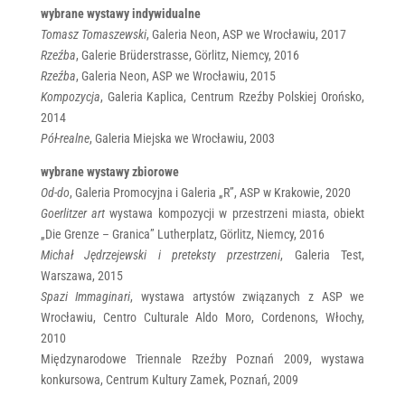
wybrane wystawy indywidualne
Tomasz Tomaszewski
, Galeria Neon, ASP we Wrocławiu, 2017
Rzeźba
, Galerie Brüderstrasse, Görlitz, Niemcy, 2016
Rzeźba
, Galeria Neon, ASP we Wrocławiu, 2015
Kompozycja
, Galeria Kaplica, Centrum Rzeźby Polskiej Orońsko,
2014
Pół-realne
, Galeria Miejska we Wrocławiu, 2003
wybrane wystawy zbiorowe
Od-do
, Galeria Promocyjna i Galeria „R”, ASP w Krakowie, 2020
Goerlitzer art
wystawa kompozycji w przestrzeni miasta, obiekt
„Die Grenze – Granica” Lutherplatz, Görlitz, Niemcy, 2016
Michał Jędrzejewski i preteksty przestrzeni
, Galeria Test,
Warszawa, 2015
Spazi Immaginari
, wystawa artystów związanych z ASP we
Wrocławiu, Centro Culturale Aldo Moro, Cordenons, Włochy,
2010
Międzynarodowe Triennale Rzeźby Poznań 2009, wystawa
konkursowa, Centrum Kultury Zamek, Poznań, 2009