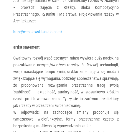
Architektury- adiunkt w Katedrze Architektury i Sztuk Wizualnych
– prowadzi zajęcia z Rzeźby, Bloku Kompozycyjno
Przestrzennego, Rysunku i Malarstwa, Projektowania rzeźby w
Architekturze;
http://wesolowski-studio.com/
artist statement
Gwałtowny rozwój współczesnych miast wywiera duży nacisk na
poszukiwanie nowych/świeżych rozwiązań. Rozwój technologii,
wciąż narastające tempo życia, szybko zmieniająca się moda i
zwiększające się wymagania/potrzeby społeczeństwa sprawiają,
że proponowane rozwiązania przestrzenne tracą swoją
‘stabilność’ – aktualność, atrakcyjność, w stosunkowo krótkim
czasie po ich wprowadzeniu. Tyczy się to zarówno architektury
jak i rzeźby w przestrzeni zurbanizowanej.
W odpowiedzi na zachodzące zmiany proponuje się
tymczasowe, wielofunkcyjne, formy przestrzenne często z
bezpośrednią możliwością wprowadzania zmian.