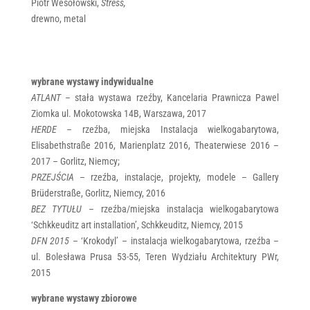
Piotr Wesołowski,
Stress,
drewno, metal
wybrane wystawy indywidualne
ATLANT
– stała wystawa rzeźby, Kancelaria Prawnicza Pawel
Ziomka ul. Mokotowska 14B, Warszawa, 2017
HERDE
– rzeźba, miejska Instalacja wielkogabarytowa,
Elisabethstraße 2016, Marienplatz 2016, Theaterwiese 2016 –
2017 – Gorlitz, Niemcy;
PRZEJŚCIA
– rzeźba, instalacje, projekty, modele – Gallery
Brüderstraße, Gorlitz, Niemcy, 2016
BEZ TYTUŁU
– rzeźba/miejska instalacja wielkogabarytowa
‘Schkkeuditz art installation’, Schkkeuditz, Niemcy, 2015
DFN 2015
– ‘Krokodyl’ – instalacja wielkogabarytowa, rzeźba –
ul. Bolesława Prusa 53-55, Teren Wydziału Architektury PWr,
2015
wybrane wystawy zbiorowe