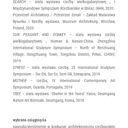
SEARCH
– stała wystawa rzeźby wielkogabarytowej , I
Międzynarodowe Sympozjum Rzeźbiarskie w Shiraz, IRAN, 2020
Przestrzeń Architektury / Przestrzeń Sztuki
– Zakład Malarstwa
Rysunku i Rzeźby wystawa, Muzeum Architektury, Wrocław,
Poland, 2020
SUN PEASANT AND DONKEY
– stała wystawa rzeźby
wielkogabarytowej , Human & Nature-China, Zhengzhou
International Sculpture Symposium – North of Renzhuang
Village, Songzhuang Town, Tongzhou District, Pekin, CHINY,
2019
STRESS
– stała wystawa rzeźby, 25 International Sculpture
Symposium – Sur EN, Sur En, Sent GR, Szwajcaria, 2019
MOTHER
– rzeźba, IV International Contemporary Art
Symposium, Guarda, Portugalia, 2019
TREE
– stała wystawa -‘Shelter in the forest’ Yatoo, Geumgang
Nature Art Biennale, Geumgang, Korea, 2018
wybrane osiągnięcia
nagroda/wyróżnienie w konkursie architektoniczno rzeźbiarskim