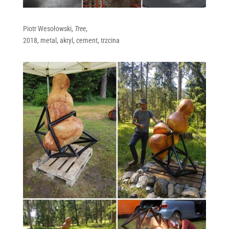
Piotr Wesołowski,
Tree
,
2018, metal, akryl, cement, trzcina