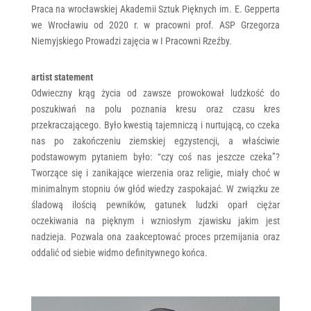
Praca na wrocławskiej Akademii Sztuk Pięknych im. E. Gepperta
we Wrocławiu od 2020 r. w pracowni prof. ASP Grzegorza
Niemyjskiego Prowadzi zajęcia w I Pracowni Rzeźby.
artist statement
Odwieczny krąg życia od zawsze prowokował ludzkość do
poszukiwań na polu poznania kresu oraz czasu kres
przekraczającego. Było kwestią tajemniczą i nurtującą, co czeka
nas po zakończeniu ziemskiej egzystencji, a właściwie
podstawowym pytaniem było: “czy coś nas jeszcze czeka”?
Tworzące się i zanikające wierzenia oraz religie, miały choć w
minimalnym stopniu ów głód wiedzy zaspokajać. W związku ze
śladową ilością pewników, gatunek ludzki oparł ciężar
oczekiwania na pięknym i wzniosłym zjawisku jakim jest
nadzieja. Pozwala ona zaakceptować proces przemijania oraz
oddalić od siebie widmo definitywnego końca.