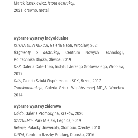
Marek Ruszkiewicz,
Istota destrukcji
,
2021, drewno, metal
wybrane wystawy indywidualne
ISTOTA DESTRUKCJI
, Galeria Neon, Wrocław, 2021
fragmenty o destrukcji
, Centrum Nowych Technologii,
Politechnika Śląska, Gliwice, 2019
DES
, Galeria Cafe-Thea, Instytut Jerzego Grotowskiego, Wrocław,
2017
CJA
, Galeria Sztuki Współczesnej BCK, Brzeg, 2017
Transkonstrukcja
, Galeria Sztuki Współczesnej MD_S, Wrocław
2014
wybrane wystawy zbiorowe
Od-do
, Galeria Promocyjna, Kraków, 2020
SzZzUuMm
, Park Miejski, Legnica, 2019
Relacje
, Palacky Uniwersity, Olomouc, Czechy, 2018
OPWA
, Centrum Rzeźby Polskiej, Orońsko, 2016