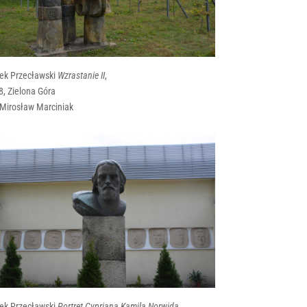
ek Przecławski
Wzrastanie II
,
, Zielona Góra
 Mirosław Marciniak
ek Przecławski
Portret Cypriana Kamila Norwida