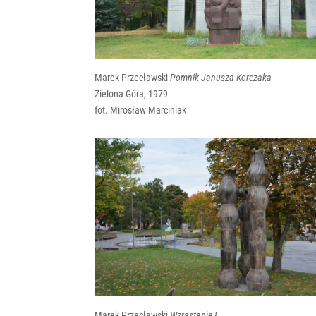
Marek Przecławski
Pomnik Janusza Korczaka
Zielona Góra, 1979
fot. Mirosław Marciniak
Marek Przecławski
Wzrastanie I
,