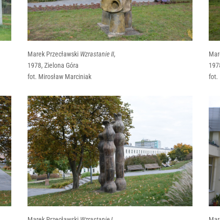
Marek Przecławski
Wzrastanie II
,
Mar
1978, Zielona Góra
1978
fot. Mirosław Marciniak
fot.
Marek Przecławski
Wzrastanie I
,
Mar