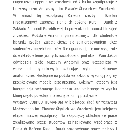
Eugeniusza Gepperta we Wrocławiu od kilku lat współpracuje z
Uniwersytetem Medycznym im. Piastów Śląskich we Wrocławiu.
W ramach tej współpracy Katedra rzeźby i Działań
Przestrzennych zaprasza Panią dr Bożenę Kurc – Darak z
Zakładu Anatomii Prawidłowej do prowadzenia autorskich zajęć
z zakresu Podstaw Anatomii przeznaczonych dla studentów
kierunku Rzeźba. Zajęcia cieszą się zainteresowaniem także
studentów z innych kierunków. Nie ograniczają się one wyłącznie
do wykładów teoretycznych, nasi studenci pod okiem Pani doktor
odwiedzają także Muzeum Anatomii oraz uczestniczą w
warsztatach rysunkowych szkicując wybrane elementy
anatomiczne. Następnie na podstawie szkiców wykonują z gliny
przeskalowane modele przestrzenne. Kolejnym etapem jest
interpretacja wybranego fragmentu anatomicznego w wyniku
której często powstają interesujące formy plastyczne.
Wystawa CORPUS HUMANUM w bibliotece (hol) Uniwersytetu
Medycznego im. Piastów Śląskich we Wrocławiu jest kolejnym
etapem naszej współpracy. Na ekspozycję składają się prace
zrealizowane przez studentów zainspirowane współpracą z
Panią dr Bożeną Kurc – Darak oraz wybrane prace malarzy i