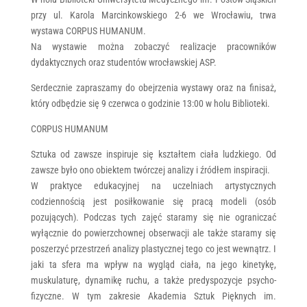
przy ul. Karola Marcinkowskiego 2-6 we Wrocławiu, trwa
wystawa CORPUS HUMANUM.
Na wystawie można zobaczyć realizacje pracowników
dydaktycznych oraz studentów wrocławskiej ASP.
Serdecznie zapraszamy do obejrzenia wystawy oraz na finisaż,
który odbędzie się 9 czerwca o godzinie 13:00 w holu Biblioteki.
CORPUS HUMANUM
Sztuka od zawsze inspiruje się kształtem ciała ludzkiego. Od
zawsze było ono obiektem twórczej analizy i źródłem inspiracji.
W praktyce edukacyjnej na uczelniach artystycznych
codziennością jest posiłkowanie się pracą modeli (osób
pozujących). Podczas tych zajęć staramy się nie ograniczać
wyłącznie do powierzchownej obserwacji ale także staramy się
poszerzyć przestrzeń analizy plastycznej tego co jest wewnątrz. I
jaki ta sfera ma wpływ na wygląd ciała, na jego kinetykę,
muskulaturę, dynamikę ruchu, a także predyspozycje psycho-
fizyczne. W tym zakresie Akademia Sztuk Pięknych im.