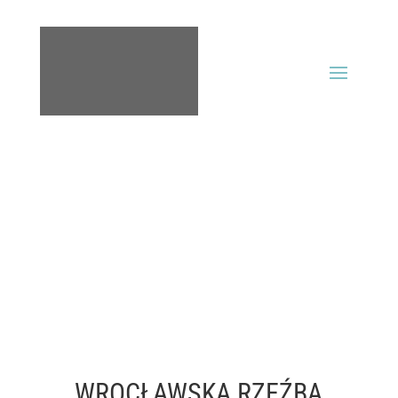
WROCŁAWSKA RZEŹBA